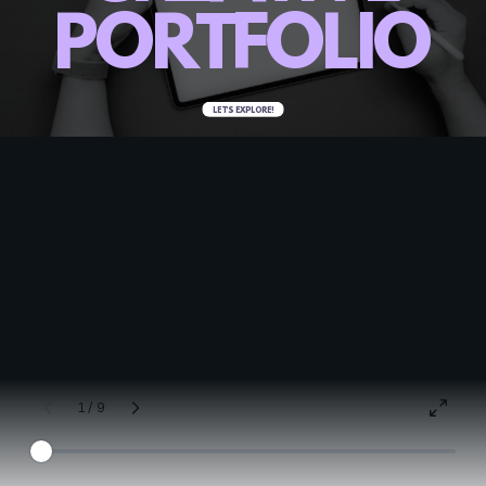
P
O
R
T
F
O
L
I
O
LET’S EXPLORE!
1 / 9