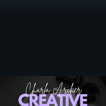
C
h
a
r
l
a
A
r
c
h
e
r
C
R
E
A
T
I
V
E